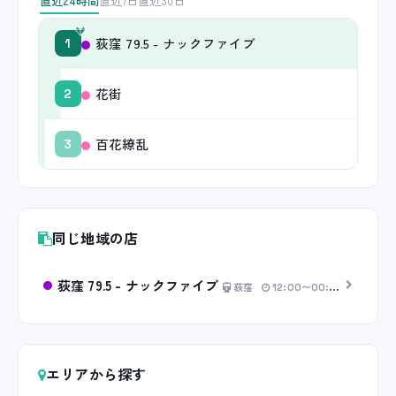
直近24時間
直近7日
直近30日
荻窪 79.5 - ナックファイブ
1
花街
2
百花繚乱
3
同じ地域の店
荻窪 79.5 - ナックファイブ
荻窪
12:00〜00:00
30分 6
エリアから探す