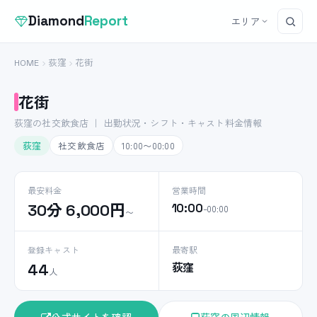
Diamond
Report
エリア
HOME
荻窪
花街
花街
荻窪の社交飲食店 ｜ 出勤状況・シフト・キャスト料金情報
荻窪
社交飲食店
10:00〜00:00
最安料金
営業時間
30分 6,000円
10:00
–00:00
〜
登録キャスト
最寄駅
荻窪
44
人