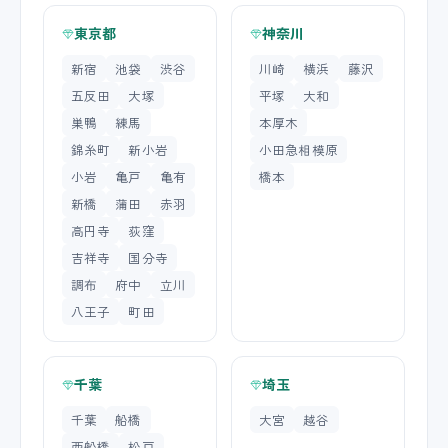
東京都
神奈川
新宿
池袋
渋谷
川崎
横浜
藤沢
五反田
大塚
平塚
大和
巣鴨
練馬
本厚木
錦糸町
新小岩
小田急相模原
小岩
亀戸
亀有
橋本
新橋
蒲田
赤羽
高円寺
荻窪
吉祥寺
国分寺
調布
府中
立川
八王子
町田
千葉
埼玉
千葉
船橋
大宮
越谷
西船橋
松戸