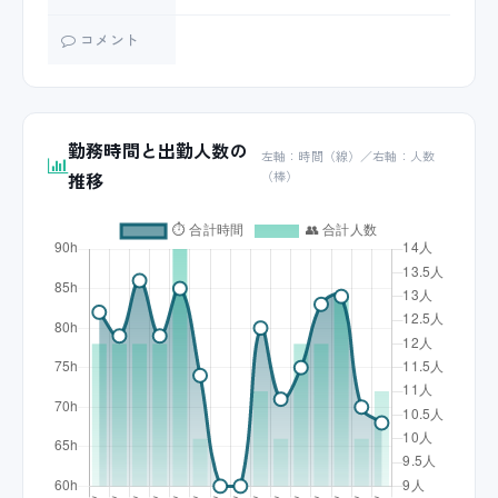
コメント
勤務時間と出勤人数の
左軸：時間（線）／右軸：人数
推移
（棒）