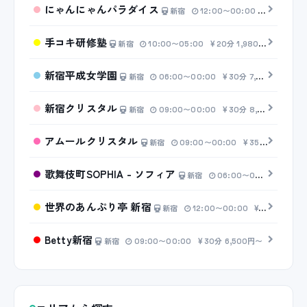
にゃんにゃんパラダイス
新宿
12:00〜00:00
30分 6,5
手コキ研修塾
新宿
10:00〜05:00
20分 1,980円〜
新宿平成女学園
新宿
06:00〜00:00
30分 7,000円〜
新宿クリスタル
新宿
09:00〜00:00
30分 8,000円〜
アムールクリスタル
新宿
09:00〜00:00
35分 8,500円〜
歌舞伎町SOPHIA - ソフィア
新宿
06:00〜00:00
45分
世界のあんぷり亭 新宿
新宿
12:00〜00:00
20分 2,50
Betty新宿
新宿
09:00〜00:00
30分 6,500円〜