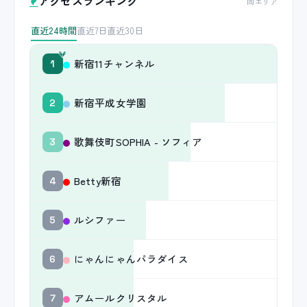
アクセスランキング
同エリア
直近24時間
直近7日
直近30日
新宿11チャンネル
1
新宿平成女学園
2
歌舞伎町SOPHIA - ソフィア
3
Betty新宿
4
ルシファー
5
にゃんにゃんパラダイス
6
アムールクリスタル
7