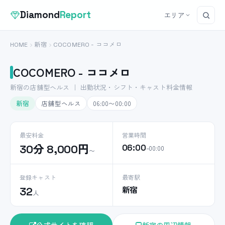
Diamond
Report
エリア
HOME
新宿
COCOMERO - ココメロ
COCOMERO - ココメロ
新宿の店舗型ヘルス ｜ 出勤状況・シフト・キャスト料金情報
新宿
店舗型ヘルス
06:00〜00:00
最安料金
営業時間
30分 8,000円
06:00
–00:00
〜
登録キャスト
最寄駅
新宿
32
人