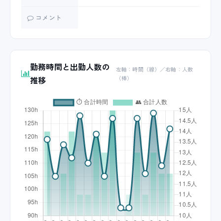
コメント
勤務時間と出勤人数の
左軸：時間（線）／右軸：人数
推移
（棒）