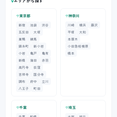
エリアから探す
東京都
神奈川
新宿
池袋
渋谷
川崎
横浜
藤沢
五反田
大塚
平塚
大和
巣鴨
練馬
本厚木
錦糸町
新小岩
小田急相模原
小岩
亀戸
亀有
橋本
新橋
蒲田
赤羽
高円寺
荻窪
吉祥寺
国分寺
調布
府中
立川
八王子
町田
千葉
埼玉
千葉
船橋
大宮
越谷