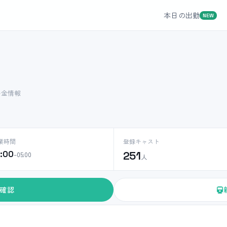
本日の出勤
NEW
料金情報
業時間
登録キャスト
0:00
251
–05:00
人
確認