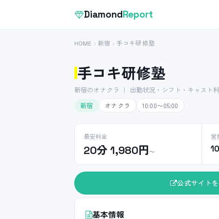
Diamond
Report
HOME
新宿
手コキ研修塾
手コキ研修塾
新宿のオナクラ ｜ 出勤状況・シフト・キャスト
新宿
オナクラ
10:00〜05:00
最安料金
営
20分 1,980円
1
〜
公式サイトを
基本情報