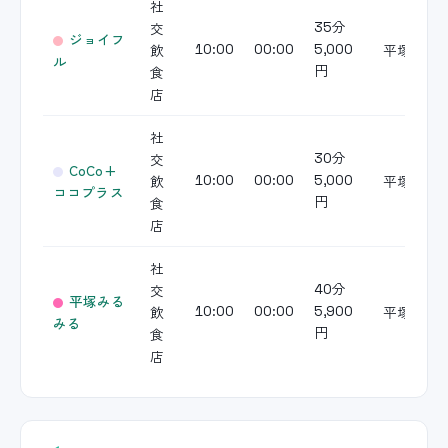
社
交
35分
ジョイフ
飲
平塚
10:00
00:00
5,000
ル
食
円
店
社
交
30分
CoCo+
飲
平塚
10:00
00:00
5,000
ココプラス
食
円
店
社
交
40分
平塚みる
飲
平塚
10:00
00:00
5,900
みる
食
円
店