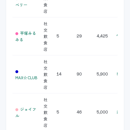
ベリー
食
店
社
交
平塚みる
飲
5
29
4,425
128,3
みる
食
店
社
交
飲
14
90
5,900
531,0
MAX☆CLUB
食
店
社
交
ジョイフ
飲
5
46
5,000
230,0
ル
食
店