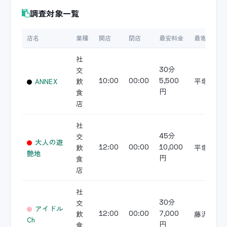
調査対象一覧
店名
業種
開店
閉店
最安料金
最寄駅
社
交
30分
ANNEX
飲
平塚
10:00
00:00
5,500
食
円
店
社
交
45分
大人の遊
飲
平塚
12:00
00:00
10,000
艶地
食
円
店
社
交
30分
アイドル
飲
藤沢
12:00
00:00
7,000
Ch
食
円