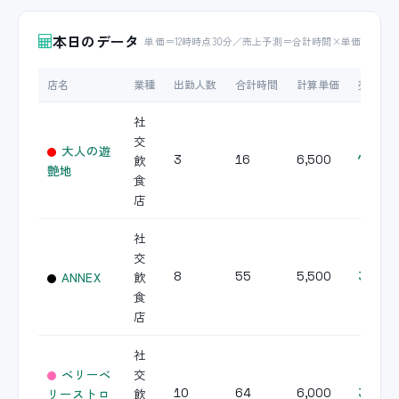
本日のデータ
単価＝12時時点30分／売上予測＝合計時間×単価
店名
業種
出勤人数
合計時間
計算単価
売上予
社
交
大人の遊
飲
3
16
6,500
104,0
艶地
食
店
社
交
ANNEX
飲
8
55
5,500
302,5
食
店
社
ベリーベ
交
リーストロ
飲
10
64
6,000
384,0