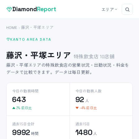
Diamond
Report
エリア
HOME
藤沢・平塚エリア
KANTO AREA DATA
藤沢・平塚エリア
特殊飲食店 10店舗
藤沢・平塚エリアの特殊飲食店の営業状況・出勤状況・料金を
データで比較できます。データは毎日更新。
今日の勤務時間
今日の勤務人数
643
92
人
▲ 2% 前日比
▼ -4% 前日比
過去15日合計
過去15日
9992
1480
時間
人