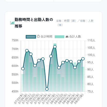
勤務時間と出勤人数の
左軸：時間（線）／右軸：人数
推移
（棒）