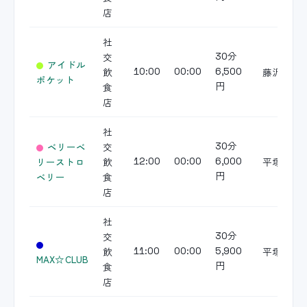
店
社
交
30分
アイドル
飲
藤沢
10:00
00:00
6,500
ポケット
食
円
店
社
ベリーベ
交
30分
リーストロ
飲
平塚
12:00
00:00
6,000
ベリー
食
円
店
社
交
30分
飲
平塚
11:00
00:00
5,900
MAX☆CLUB
食
円
店