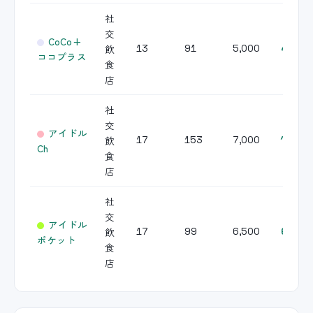
社
交
CoCo+
飲
13
91
5,000
455,0
ココプラス
食
店
社
交
アイドル
飲
17
153
7,000
1,071,
Ch
食
店
社
交
アイドル
飲
17
99
6,500
643,5
ポケット
食
店