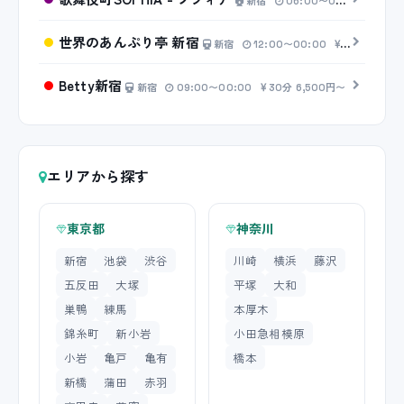
新宿
06:00〜00:00
45分
世界のあんぷり亭 新宿
新宿
12:00〜00:00
20分 2,50
Betty新宿
新宿
09:00〜00:00
30分 6,500円〜
エリアから探す
東京都
神奈川
新宿
池袋
渋谷
川崎
横浜
藤沢
五反田
大塚
平塚
大和
巣鴨
練馬
本厚木
錦糸町
新小岩
小田急相模原
小岩
亀戸
亀有
橋本
新橋
蒲田
赤羽