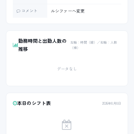
コメント
ルシファーへ変更
勤務時間と出勤人数の
左軸：時間（線）／右軸：人数
推移
（棒）
データなし
本日のシフト表
2026年8月8日