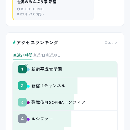
世界のあんぷり亭 新宿
12:00〜00:00
20分 2,500円〜
アクセスランキング
同エリア
直近24時間
直近7日
直近30日
新宿平成女学園
1
新宿11チャンネル
2
歌舞伎町SOPHIA - ソフィア
3
ルシファー
4