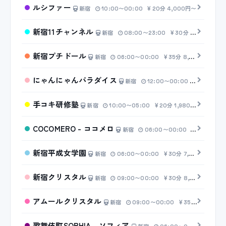
ルシファー
新宿
10:00〜00:00
20分 4,000円〜
新宿11チャンネル
新宿
08:00〜23:00
30分 7,000円〜
新宿プチドール
新宿
06:00〜00:00
35分 8,000円〜
にゃんにゃんパラダイス
新宿
12:00〜00:00
30分 6,5
手コキ研修塾
新宿
10:00〜05:00
20分 1,980円〜
COCOMERO - ココメロ
新宿
06:00〜00:00
30分 8,0
新宿平成女学園
新宿
06:00〜00:00
30分 7,000円〜
新宿クリスタル
新宿
09:00〜00:00
30分 8,000円〜
アムールクリスタル
新宿
09:00〜00:00
35分 8,500円〜
歌舞伎町SOPHIA - ソフィア