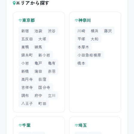
エリアから探す
東京都
神奈川
新宿
池袋
渋谷
川崎
横浜
藤沢
五反田
大塚
平塚
大和
巣鴨
練馬
本厚木
錦糸町
新小岩
小田急相模原
小岩
亀戸
亀有
橋本
新橋
蒲田
赤羽
高円寺
荻窪
吉祥寺
国分寺
調布
府中
立川
八王子
町田
千葉
埼玉