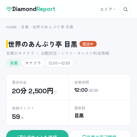
Diamond
Report
エリア
HOME
目黒
世界のあんぷり亭 目黒
世界のあんぷり亭 目黒
閉店中
目黒のオナクラ ｜ 出勤状況・シフト・キャスト料金情報
目黒
オナクラ
12:00〜02:00
最安料金
営業時間
20分 2,500円
12:00
–02:00
〜
登録キャスト
最寄駅
目黒
59
人