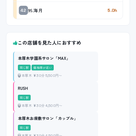
95.海月
42
5.0h
この店舗を見た人におすすめ
本厚木学園系サロン「MAX」
同じ駅
価格帯が近い
本厚木
30分 5,500円〜
RUSH
同じ駅
本厚木
30分 4,500円〜
本厚木お座敷サロン「カップル」
同じ駅
本厚木
30分 4,500円〜