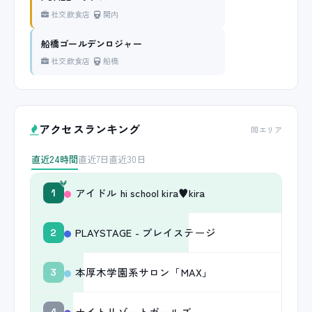
社交飲食店
関内
船橋ゴールデンロジャー
社交飲食店
船橋
アクセスランキング
同エリア
直近24時間
直近7日
直近30日
アイドル hi school kira♥kira
1
PLAYSTAGE - プレイステージ
2
本厚木学園系サロン「MAX」
3
ナイトリゾートガールズ
4