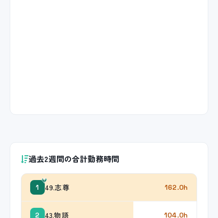
過去2週間の合計勤務時間
49.志尊
1
162.0h
43.物語
2
104.0h