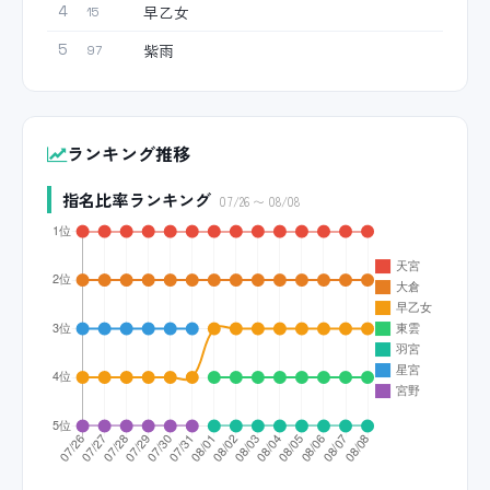
早乙女
4
15
紫雨
5
97
ランキング推移
指名比率ランキング
07/26 〜 08/08