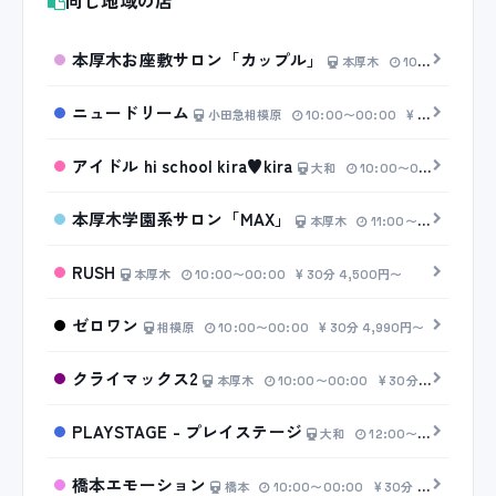
同じ地域の店
本厚木お座敷サロン「カップル」
本厚木
10:00〜00:00
ニュードリーム
小田急相模原
10:00〜00:00
20分 3,000円〜
アイドル hi school kira♥kira
大和
10:00〜00:00
30分
本厚木学園系サロン「MAX」
本厚木
11:00〜23:00
30
RUSH
本厚木
10:00〜00:00
30分 4,500円〜
ゼロワン
相模原
10:00〜00:00
30分 4,990円〜
クライマックス2
本厚木
10:00〜00:00
30分 4,000円〜
PLAYSTAGE - プレイステージ
大和
12:00〜00:00
30
橋本エモーション
橋本
10:00〜00:00
30分 6,000円〜