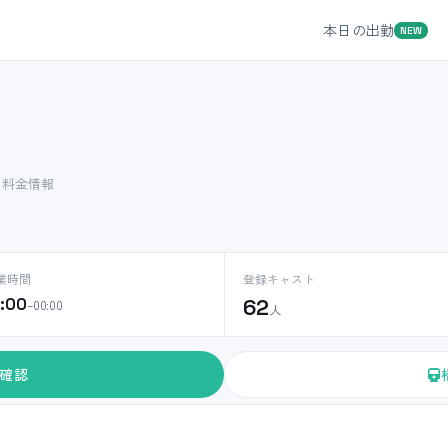
本日の出勤
NEW
ト料金情報
業時間
登録キャスト
0:00
62
–00:00
人
確認