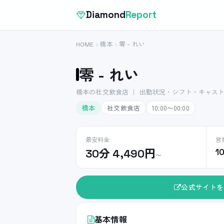
Diamond
Report
HOME
橋本
零 - れい
零 - れい
橋本の社交飲食店 ｜ 出勤状況・シフト・キャス
橋本
社交飲食店
10:00〜00:00
最安料金
営
30分 4,490円
1
〜
公式サイトを
基本情報