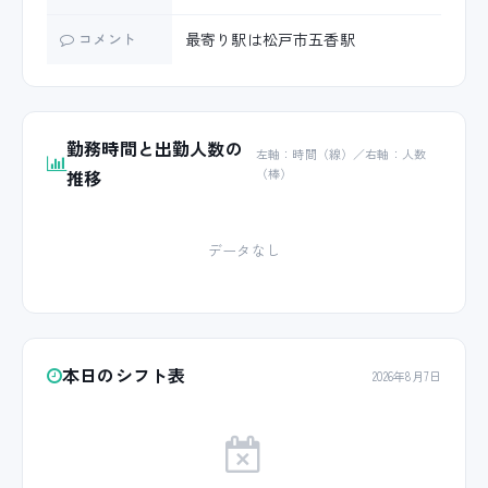
コメント
最寄り駅は松戸市五香駅
勤務時間と出勤人数の
左軸：時間（線）／右軸：人数
推移
（棒）
データなし
本日のシフト表
2026年8月7日