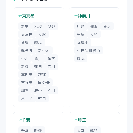
東京都
神奈川
新宿
池袋
渋谷
川崎
横浜
藤沢
五反田
大塚
平塚
大和
巣鴨
練馬
本厚木
錦糸町
新小岩
小田急相模原
小岩
亀戸
亀有
橋本
新橋
蒲田
赤羽
高円寺
荻窪
吉祥寺
国分寺
調布
府中
立川
八王子
町田
千葉
埼玉
千葉
船橋
大宮
越谷