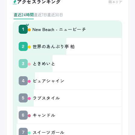
アクセスランキング
同エリア
直近24時間
直近7日
直近30日
New Beach - ニュービーチ
1
世界のあんぷり亭 柏
2
ときめいと
3
ピュアシャイン
4
ラブスタイル
5
キャンドル
6
スイーツガール
7