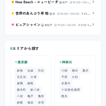
New Beach - ニュービーチ
松戸
12:00〜00:00
30分 5
世界のあんぷり亭 柏
柏
12:00〜00:00
25分 2,500円〜
ピュアシャイン
新松戸
11:00〜00:00
20分 5,000円〜
エリアから探す
東京都
神奈川
新宿
池袋
渋谷
川崎
横浜
藤沢
五反田
大塚
平塚
大和
巣鴨
練馬
本厚木
錦糸町
新小岩
小田急相模原
小岩
亀戸
亀有
橋本
新橋
蒲田
赤羽