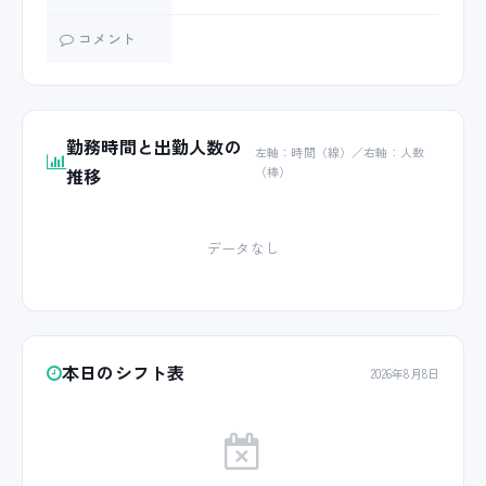
コメント
勤務時間と出勤人数の
左軸：時間（線）／右軸：人数
推移
（棒）
データなし
本日のシフト表
2026年8月8日