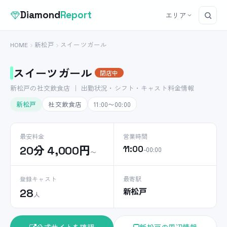
Diamond
Report
エリア
HOME
新松戸
スイーツガール
スイーツガール
閉店中
新松戸の社交飲食店 ｜ 出勤状況・シフト・キャスト料金情報
新松戸
社交飲食店
11:00〜00:00
最安料金
営業時間
20分 4,000円
11:00
–00:00
〜
登録キャスト
最寄駅
新松戸
28
人