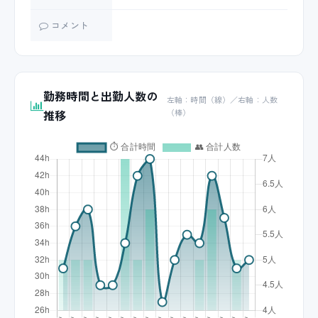
コメント
勤務時間と出勤人数の
左軸：時間（線）／右軸：人数
推移
（棒）