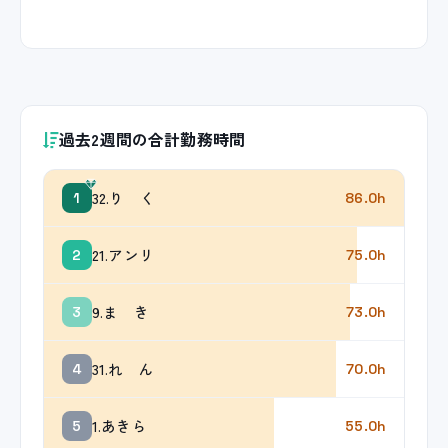
過去2週間の合計勤務時間
32.り く
1
86.0h
21.アンリ
2
75.0h
9.ま き
3
73.0h
31.れ ん
4
70.0h
1.あきら
5
55.0h