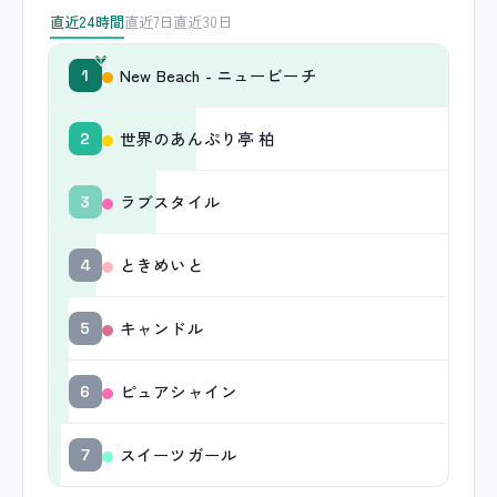
直近24時間
直近7日
直近30日
New Beach - ニュービーチ
1
世界のあんぷり亭 柏
2
ラブスタイル
3
ときめいと
4
キャンドル
5
ピュアシャイン
6
スイーツガール
7