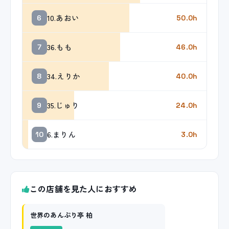
10.あおい
6
50.0h
36.もも
7
46.0h
34.えりか
8
40.0h
35.じゅり
9
24.0h
6.まりん
10
3.0h
この店舗を見た人におすすめ
世界のあんぷり亭 柏