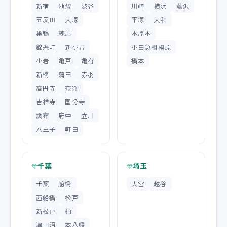
新宿
池袋
渋谷
川崎
横浜
藤沢
五反田
大塚
平塚
大和
巣鴨
練馬
本厚木
錦糸町
新小岩
小田急相模原
小岩
亀戸
亀有
橋本
新橋
蒲田
赤羽
高円寺
荻窪
吉祥寺
国分寺
調布
府中
立川
八王子
町田
千葉
埼玉
千葉
船橋
大宮
越谷
西船橋
松戸
新松戸
柏
津田沼
本八幡