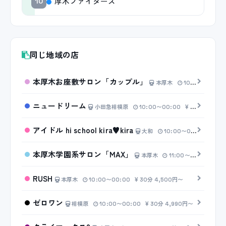
厚木ファイターズ
10
同じ地域の店
本厚木お座敷サロン「カップル」
本厚木
10:00〜00:00
ニュードリーム
小田急相模原
10:00〜00:00
20分 3,000円〜
アイドル hi school kira♥kira
大和
10:00〜00:00
30分
本厚木学園系サロン「MAX」
本厚木
11:00〜23:00
30
RUSH
本厚木
10:00〜00:00
30分 4,500円〜
ゼロワン
相模原
10:00〜00:00
30分 4,990円〜