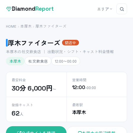
Diamond
Report
エリア
HOME
本厚木
厚木ファイターズ
厚木ファイターズ
閉店中
本厚木の社交飲食店 ｜ 出勤状況・シフト・キャスト料金情報
本厚木
社交飲食店
12:00〜00:00
最安料金
営業時間
30分 6,000円
12:00
–00:00
〜
登録キャスト
最寄駅
本厚木
62
人