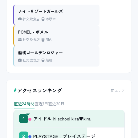
ナイトリゾートガールズ
社交飲食店
本厚木
POMEL - ポメル
社交飲食店
関内
船橋ゴールデンロジャー
社交飲食店
船橋
アクセスランキング
同エリア
直近24時間
直近7日
直近30日
アイドル hi school kira♥kira
1
PLAYSTAGE - プレイステージ
2