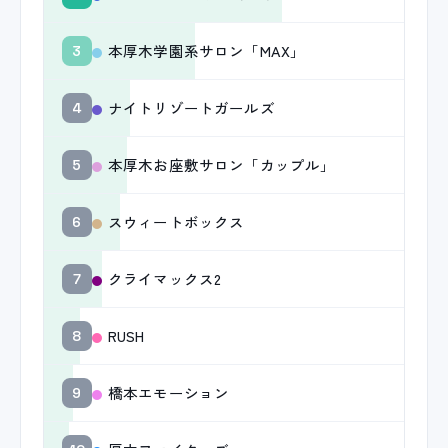
本厚木学園系サロン「MAX」
3
ナイトリゾートガールズ
4
本厚木お座敷サロン「カップル」
5
スウィートボックス
6
クライマックス2
7
RUSH
8
橋本エモーション
9