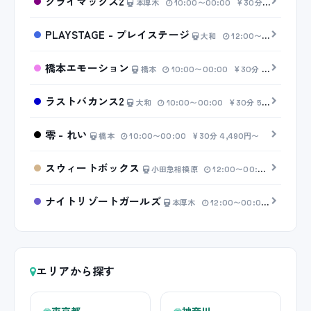
クライマックス2
本厚木
10:00〜00:00
30分 4,000円〜
PLAYSTAGE - プレイステージ
大和
12:00〜00:00
30
橋本エモーション
橋本
10:00〜00:00
30分 6,000円〜
ラストバカンス2
大和
10:00〜00:00
30分 5,900円〜
零 - れい
橋本
10:00〜00:00
30分 4,490円〜
スウィートボックス
小田急相模原
12:00〜00:00
30分 6
ナイトリゾートガールズ
本厚木
12:00〜00:00
30分 6
エリアから探す