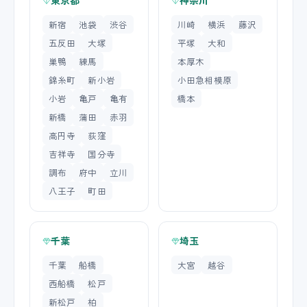
東京都
神奈川
新宿
池袋
渋谷
川崎
横浜
藤沢
五反田
大塚
平塚
大和
巣鴨
練馬
本厚木
錦糸町
新小岩
小田急相模原
小岩
亀戸
亀有
橋本
新橋
蒲田
赤羽
高円寺
荻窪
吉祥寺
国分寺
調布
府中
立川
八王子
町田
千葉
埼玉
千葉
船橋
大宮
越谷
西船橋
松戸
新松戸
柏