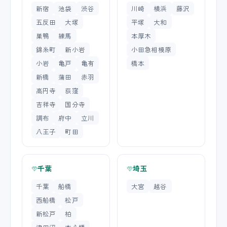
新宿
池袋
渋谷
川崎
横浜
藤沢
五反田
大塚
平塚
大和
巣鴨
練馬
本厚木
錦糸町
新小岩
小田急相模原
小岩
亀戸
亀有
橋本
新橋
蒲田
赤羽
高円寺
荻窪
吉祥寺
国分寺
調布
府中
立川
八王子
町田
千葉
埼玉
千葉
船橋
大宮
越谷
西船橋
松戸
新松戸
柏