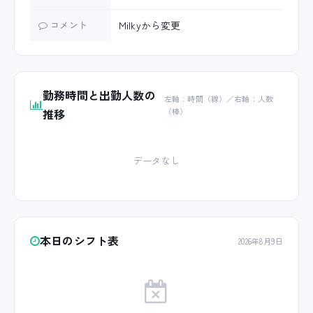
コメント
Milkyから変更
勤務時間と出勤人数の
左軸：時間（線）／右軸：人数
推移
（棒）
データなし
本日のシフト表
2026年8月9日