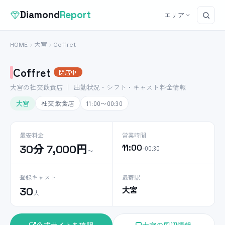
Diamond
Report
エリア
HOME
大宮
Coffret
Coffret
閉店中
大宮の社交飲食店 ｜ 出勤状況・シフト・キャスト料金情報
大宮
社交飲食店
11:00〜00:30
最安料金
営業時間
30分 7,000円
11:00
–00:30
〜
登録キャスト
最寄駅
大宮
30
人