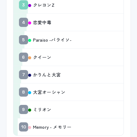
クレヨンZ
3
恋愛中毒
4
Paraiso -パライソ-
5
クイーン
6
かりんと大宮
7
大宮オーシャン
8
ミリオン
9
Memory - メモリー
10