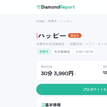
Diamond
Report
HOME
本厚木
ハッピー
ハッピー
閉店中
本厚木の社交飲食店 ｜ 出勤状況・シフト・キャ
本厚木
社交飲食店
12:00〜00:00
最安料金
営
30分 3,990円
1
〜
公式サイトを
基本情報