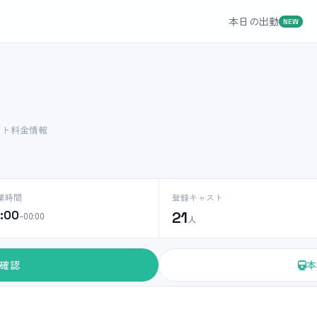
本日の出勤
NEW
スト料金情報
業時間
登録キャスト
2:00
21
–00:00
人
確認
本