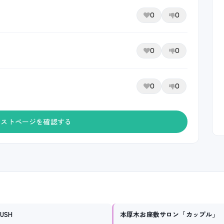
0
0
0
0
0
0
ャストページを確認する
USH
本厚木お座敷サロン「カップル」