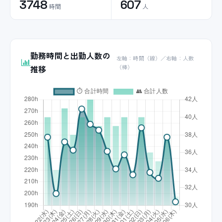
3748
607
時間
人
勤務時間と出勤人数の
左軸：時間（線）／右軸：人数
推移
（棒）