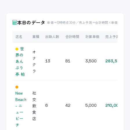
本日のデータ
単価＝12時時点30分／売上予測＝合計時間×単価
店名
業種
出勤人数
合計時間
計算単価
売上予測
世
オ
界の
ナ
あん
13
81
3,500
283,500
ク
ぷり
ラ
亭 柏
New
社
Beach
交
- ニ
飲
6
42
5,000
210,000
ュー
食
ビー
店
チ