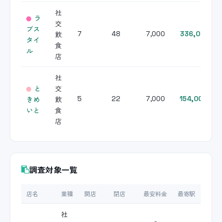
社
ラ
交
ブス
飲
7
48
7,000
336,000
タイ
食
ル
店
社
と
交
きめ
飲
5
22
7,000
154,000
いと
食
店
調査対象一覧
店名
業種
開店
閉店
最安料金
最寄駅
社