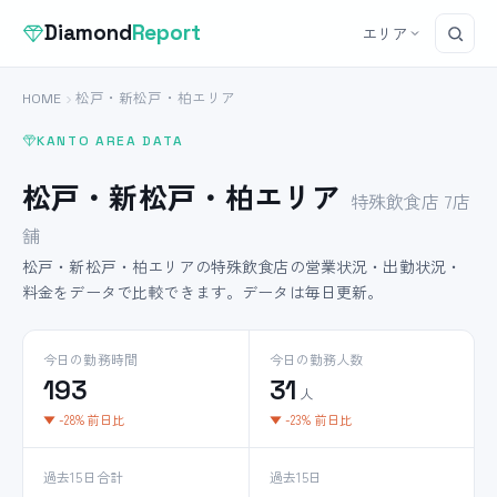
Diamond
Report
エリア
HOME
松戸・新松戸・柏エリア
KANTO AREA DATA
松戸・新松戸・柏エリア
特殊飲食店 7店
舗
松戸・新松戸・柏エリアの特殊飲食店の営業状況・出勤状況・
料金をデータで比較できます。データは毎日更新。
今日の勤務時間
今日の勤務人数
193
31
人
▼ -28% 前日比
▼ -23% 前日比
過去15日合計
過去15日