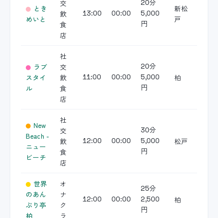
交
20分
とき
新松
飲
13:00
00:00
5,000
めいと
戸
食
円
店
社
ラブ
交
20分
スタイ
飲
柏
11:00
00:00
5,000
ル
食
円
店
社
New
交
30分
Beach -
飲
松戸
12:00
00:00
5,000
ニュー
食
円
ビーチ
店
世界
オ
25分
のあん
ナ
柏
12:00
00:00
2,500
ぷり亭
ク
円
柏
ラ