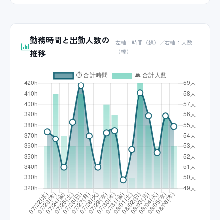
勤務時間と出勤人数の
左軸：時間（線）／右軸：人数
推移
（棒）