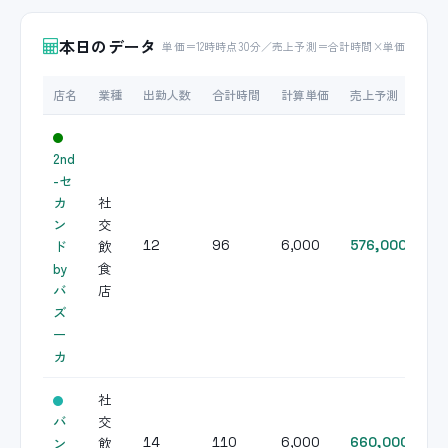
本日のデータ
単価＝12時時点30分／売上予測＝合計時間×単価
店名
業種
出勤人数
合計時間
計算単価
売上予測
2nd
-セ
カ
社
ン
交
ド
飲
12
96
6,000
576,000
by
食
バ
店
ズ
ー
カ
社
バ
交
ン
飲
14
110
6,000
660,000