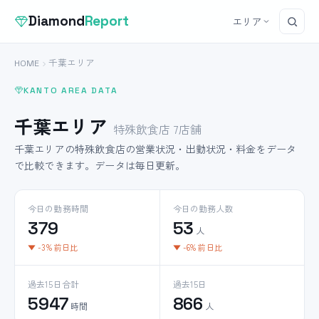
Diamond
Report
エリア
HOME
千葉エリア
KANTO AREA DATA
千葉エリア
特殊飲食店 7店舗
千葉エリアの特殊飲食店の営業状況・出勤状況・料金をデータ
で比較できます。データは毎日更新。
今日の勤務時間
今日の勤務人数
379
53
人
▼ -3% 前日比
▼ -6% 前日比
過去15日合計
過去15日
5947
866
時間
人