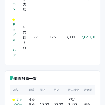
バ
食
ン
店
リ
社
ッ
交
プ
飲
27
173
6,000
1,038,000
ガ
食
ー
店
ル
ズ
調査対象一覧
店名
業種
開店
閉店
最安料金
最寄駅
リッ
社交
30分
プガー
飲食
千葉
10:00
00:00
6,000