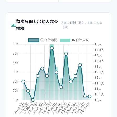
勤務時間と出勤人数の
左軸：時間（線）／右軸：人数
推移
（棒）