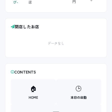
び-
店
円
閉店したお店
データなし
CONTENTS
🏠
🕒
HOME
本日の出勤