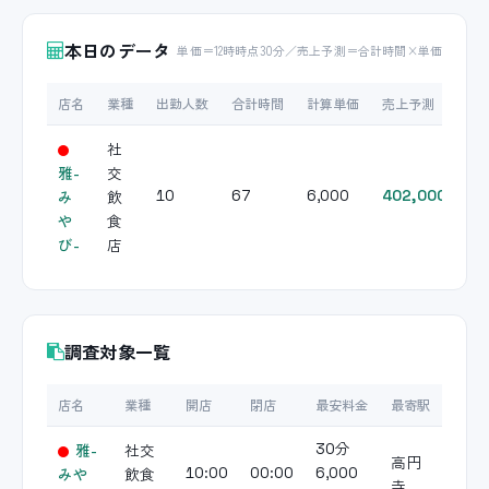
本日のデータ
単価＝12時時点30分／売上予測＝合計時間×単価
店名
業種
出勤人数
合計時間
計算単価
売上予測
社
雅-
交
み
飲
10
67
6,000
402,000
や
食
び-
店
調査対象一覧
店名
業種
開店
閉店
最安料金
最寄駅
雅-
社交
30分
高円
みや
飲食
10:00
00:00
6,000
寺