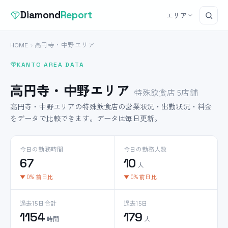
Diamond
Report
エリア
HOME
高円寺・中野エリア
KANTO AREA DATA
高円寺・中野エリア
特殊飲食店 5店舗
高円寺・中野エリアの特殊飲食店の営業状況・出勤状況・料金
をデータで比較できます。データは毎日更新。
今日の勤務時間
今日の勤務人数
67
10
人
▼ 0% 前日比
▼ 0% 前日比
過去15日合計
過去15日
1154
179
時間
人