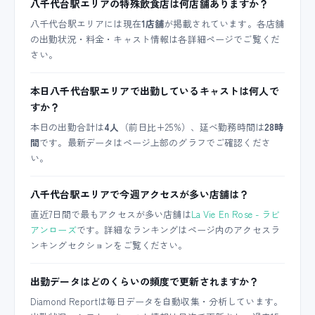
八千代台駅エリアの特殊飲食店は何店舗ありますか？
八千代台駅エリアには現在
1店舗
が掲載されています。各店舗
の出勤状況・料金・キャスト情報は各詳細ページでご覧くだ
さい。
本日八千代台駅エリアで出勤しているキャストは何人で
すか？
本日の出勤合計は
4人
（前日比+25%）、延べ勤務時間は
28時
間
です。最新データはページ上部のグラフでご確認くださ
い。
八千代台駅エリアで今週アクセスが多い店舗は？
直近7日間で最もアクセスが多い店舗は
La Vie En Rose - ラビ
アンローズ
です。詳細なランキングはページ内のアクセスラ
ンキングセクションをご覧ください。
出勤データはどのくらいの頻度で更新されますか？
Diamond Reportは毎日データを自動収集・分析しています。