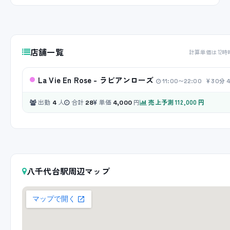
店舗一覧
計算単価は12時
La Vie En Rose - ラビアンローズ
11:00〜22:00
30分 
出勤
人
合計
単価
円
売上予測 112,000 円
4
28
4,000
八千代台駅周辺マップ