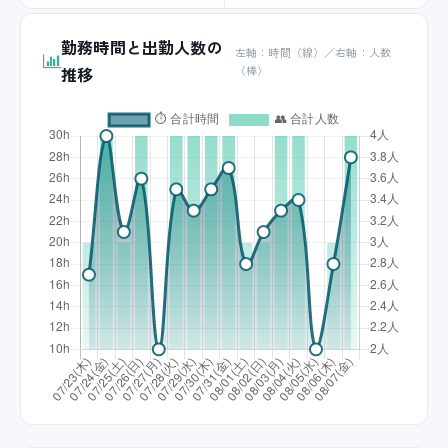
勤務時間と出勤人数の
左軸：時間（線）／右軸：人数
推移
（棒）