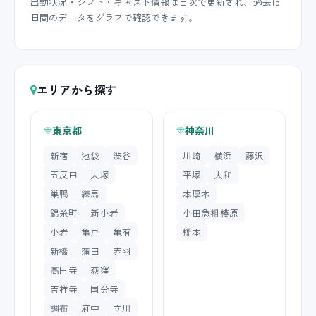
出勤状況・シフト・キャスト情報は日次で更新され、過去15
日間のデータをグラフで確認できます。
エリアから探す
東京都
神奈川
新宿
池袋
渋谷
川崎
横浜
藤沢
五反田
大塚
平塚
大和
巣鴨
練馬
本厚木
錦糸町
新小岩
小田急相模原
小岩
亀戸
亀有
橋本
新橋
蒲田
赤羽
高円寺
荻窪
吉祥寺
国分寺
調布
府中
立川