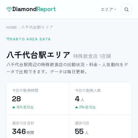
Diamond
Report
エリア
HOME
八千代台駅エリア
KANTO AREA DATA
八千代台駅エリア
特殊飲食店 1店舗
八千代台駅周辺の特殊飲食店の出勤状況・料金・人気動向をデ
ータで比較できます。データは毎日更新。
今日の勤務時間
今日の勤務人数
28
4
人
▲ 36% 前日比
▲ 25% 前日比
過去15日合計
過去15日
346
55
時間
人