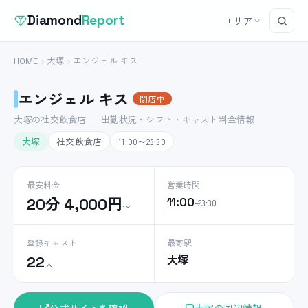
Diamond
Report
エリア
HOME
大塚
エンジェル キス
エンジェル キス
閉店中
大塚の社交飲食店 ｜ 出勤状況・シフト・キャスト料金情報
大塚
社交飲食店
11:00〜23:30
最安料金
営業時間
20分 4,000円
11:00
–23:30
〜
登録キャスト
最寄駅
大塚
22
人