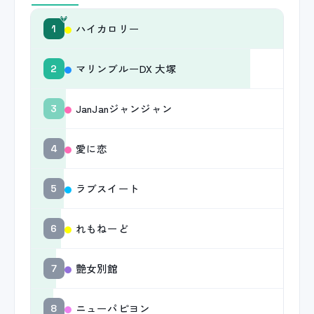
ハイカロリー
1
マリンブルーDX 大塚
2
JanJanジャンジャン
3
愛に恋
4
ラブスイート
5
れもねーど
6
艶女別館
7
ニューパピヨン
8