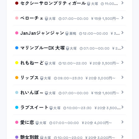
セクシーサロンプリティガール
大塚
11:00〜00:00
2
ペローチェ
大塚
07:00〜00:00
15分 1,500円〜
JanJanジャンジャン
巣鴨
12:00〜00:00
30分 3,000円〜
マリンブルーDX 大塚
大塚
07:00〜00:00
20分 2,000円〜
れもねーど
大塚
12:00〜22:00
20分 3,500円〜
リップス
大塚
09:00〜23:30
20分 3,000円〜
れいんぼ～
大塚
07:00〜00:00
15分 1,600円〜
ラブスイート
大塚
10:00〜23:30
20分 3,500円〜
愛に恋
大塚
07:00〜00:00
20分 4,000円〜
艶女別館
大塚
10:00〜23:00
20分 3,000円〜