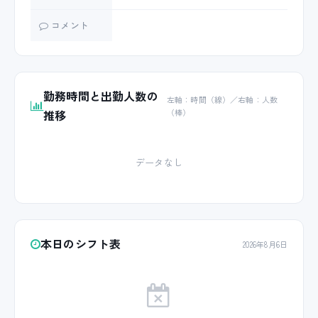
コメント
勤務時間と出勤人数の
左軸：時間（線）／右軸：人数
推移
（棒）
データなし
本日のシフト表
2026年8月6日