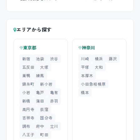
エリアから探す
東京都
神奈川
新宿
池袋
渋谷
川崎
横浜
藤沢
五反田
大塚
平塚
大和
巣鴨
練馬
本厚木
錦糸町
新小岩
小田急相模原
小岩
亀戸
亀有
橋本
新橋
蒲田
赤羽
高円寺
荻窪
吉祥寺
国分寺
調布
府中
立川
八王子
町田