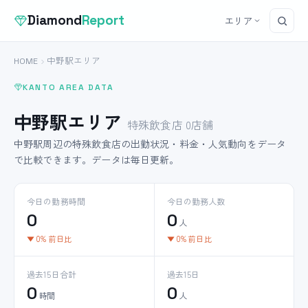
Diamond
Report
エリア
HOME
中野駅エリア
KANTO AREA DATA
中野駅エリア
特殊飲食店 0店舗
中野駅周辺の特殊飲食店の出勤状況・料金・人気動向をデータ
で比較できます。データは毎日更新。
今日の勤務時間
今日の勤務人数
0
0
人
▼ 0% 前日比
▼ 0% 前日比
過去15日合計
過去15日
0
0
時間
人