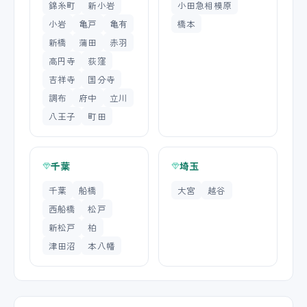
錦糸町
新小岩
小田急相模原
小岩
亀戸
亀有
橋本
新橋
蒲田
赤羽
高円寺
荻窪
吉祥寺
国分寺
調布
府中
立川
八王子
町田
千葉
埼玉
千葉
船橋
大宮
越谷
西船橋
松戸
新松戸
柏
津田沼
本八幡