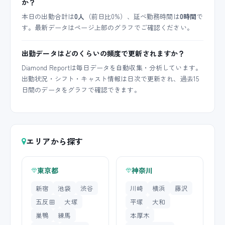
か？
本日の出勤合計は
0人
（前日比0%）、延べ勤務時間は
0時間
で
す。最新データはページ上部のグラフでご確認ください。
出勤データはどのくらいの頻度で更新されますか？
Diamond Reportは毎日データを自動収集・分析しています。
出勤状況・シフト・キャスト情報は日次で更新され、過去15
日間のデータをグラフで確認できます。
エリアから探す
東京都
神奈川
新宿
池袋
渋谷
川崎
横浜
藤沢
五反田
大塚
平塚
大和
巣鴨
練馬
本厚木