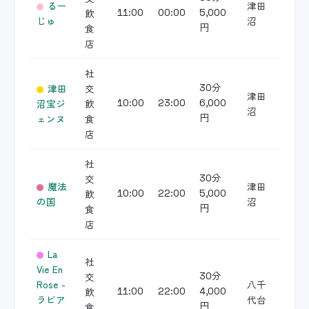
るー
津田
飲
11:00
00:00
5,000
じゅ
沼
食
円
店
社
津田
交
30分
津田
沼宝ジ
飲
10:00
23:00
6,000
沼
ェンヌ
食
円
店
社
交
30分
魔法
津田
飲
10:00
22:00
5,000
の国
沼
食
円
店
La
社
Vie En
交
30分
Rose -
八千
飲
11:00
22:00
4,000
ラビア
代台
食
円