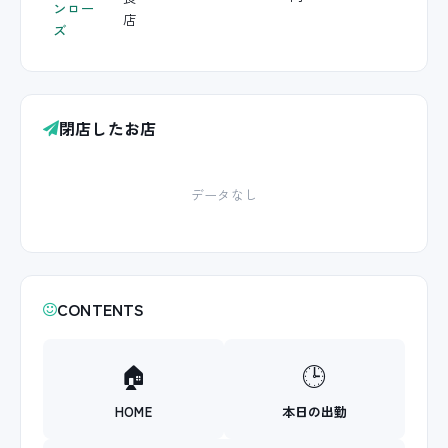
ンロー
店
ズ
閉店したお店
データなし
CONTENTS
🏠
🕒
HOME
本日の出勤