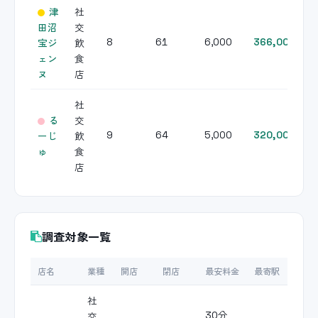
津
社
田沼
交
宝ジ
飲
8
61
6,000
366,000
ェン
食
ヌ
店
社
る
交
ーじ
飲
9
64
5,000
320,000
ゅ
食
店
調査対象一覧
店名
業種
開店
閉店
最安料金
最寄駅
社
交
30分