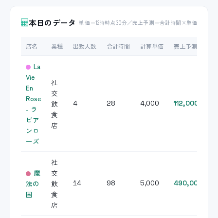
本日のデータ
単価＝12時時点30分／売上予測＝合計時間×単価
店名
業種
出勤人数
合計時間
計算単価
売上予測
La
Vie
社
En
交
Rose
飲
4
28
4,000
112,000
- ラ
食
ビア
店
ンロ
ーズ
社
魔
交
法の
飲
14
98
5,000
490,000
国
食
店