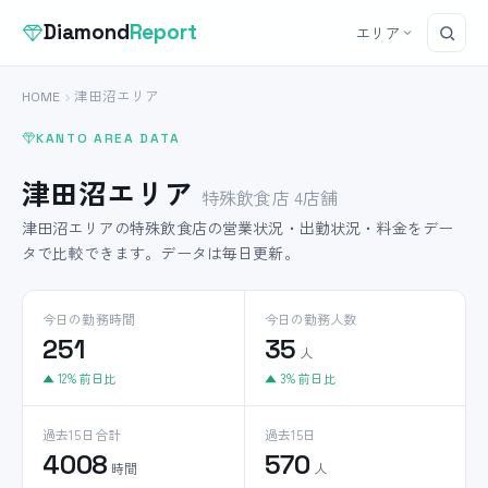
Diamond
Report
エリア
HOME
津田沼エリア
KANTO AREA DATA
津田沼エリア
特殊飲食店 4店舗
津田沼エリアの特殊飲食店の営業状況・出勤状況・料金をデー
タで比較できます。データは毎日更新。
今日の勤務時間
今日の勤務人数
251
35
人
▲ 12% 前日比
▲ 3% 前日比
過去15日合計
過去15日
4008
570
時間
人