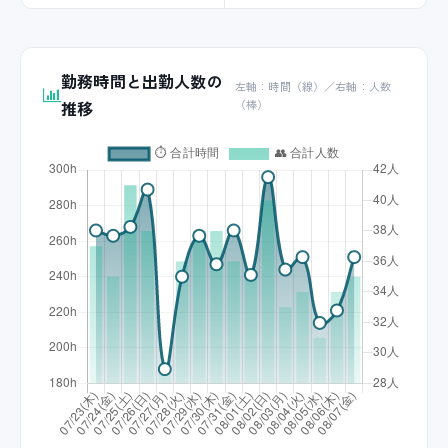
勤務時間と出勤人数の
左軸：時間（線）／右軸：人数
推移
（棒）