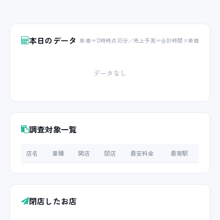
本日のデータ
単価＝12時時点30分／売上予測＝合計時間×単価
データなし
調査対象一覧
店名
業種
開店
閉店
最安料金
最寄駅
閉店したお店