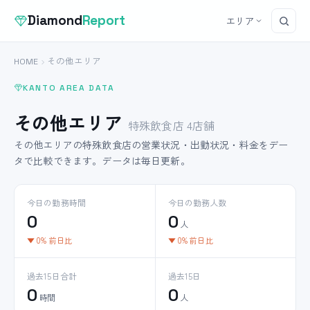
Diamond
Report
エリア
HOME
その他エリア
KANTO AREA DATA
その他エリア
特殊飲食店 4店舗
その他エリアの特殊飲食店の営業状況・出勤状況・料金をデー
タで比較できます。データは毎日更新。
今日の勤務時間
今日の勤務人数
0
0
人
▼ 0% 前日比
▼ 0% 前日比
過去15日合計
過去15日
0
0
時間
人