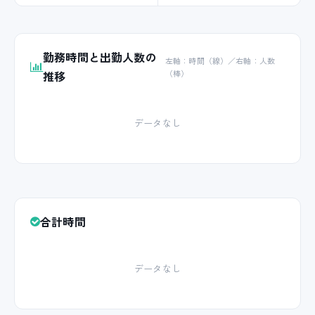
勤務時間と出勤人数の
左軸：時間（線）／右軸：人数
推移
（棒）
データなし
合計時間
データなし