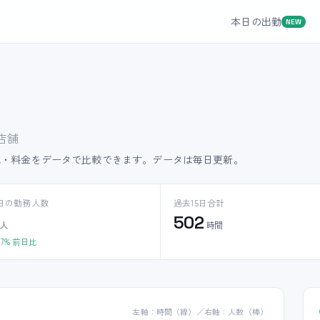
本日の出勤
NEW
店舗
況・料金をデータで比較できます。データは毎日更新。
日の勤務人数
過去15日合計
502
人
時間
17% 前日比
左軸：時間（線）／右軸：人数（棒）