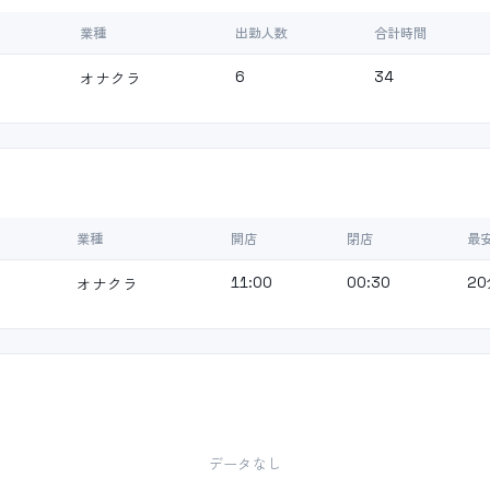
業種
出勤人数
合計時間
オナクラ
6
34
業種
開店
閉店
最
オナクラ
11:00
00:30
20
データなし