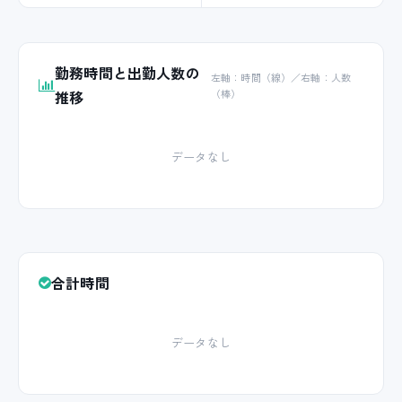
勤務時間と出勤人数の
左軸：時間（線）／右軸：人数
推移
（棒）
データなし
合計時間
データなし