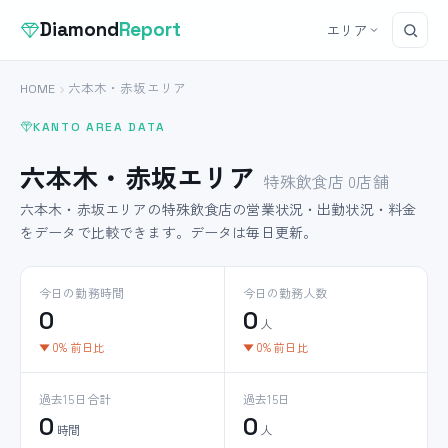
Diamond
Report
エリア
HOME
六本木・赤坂エリア
KANTO AREA DATA
六本木・赤坂エリア
特殊飲食店 0店舗
六本木・赤坂エリアの特殊飲食店の営業状況・出勤状況・料金
をデータで比較できます。データは毎日更新。
今日の勤務時間
今日の勤務人数
0
0
人
▼ 0% 前日比
▼ 0% 前日比
過去15日合計
過去15日
0
0
時間
人