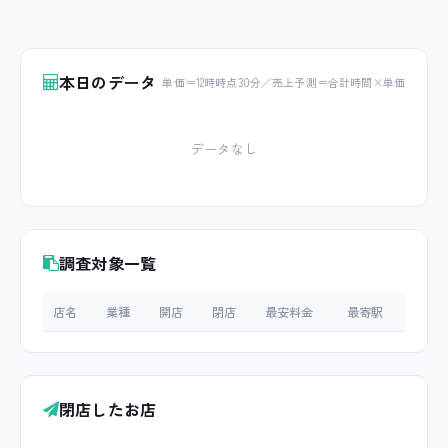
本日のデータ
単価＝12時時点30分／売上予測＝合計時間×単価
データなし
調査対象一覧
店名
業種
開店
閉店
最安料金
最寄駅
閉店したお店